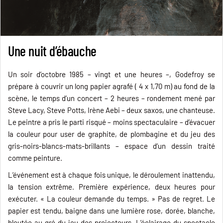
Une nuit d’ébauche
Un soir d’octobre 1985 – vingt et une heures –, Godefroy se
prépare à couvrir un long papier agrafé ( 4 x 1,70 m) au fond de la
scène, le temps d’un concert – 2 heures – rondement mené par
Steve Lacy, Steve Potts, Irène Aebi – deux saxos, une chanteuse.
Le peintre a pris le parti risqué – moins spectaculaire – d’évacuer
la couleur pour user de graphite, de plombagine et du jeu des
gris-noirs-blancs-mats-brillants – espace d‘un dessin traité
comme peinture.
L’événement est à chaque fois unique, le déroulement inattendu,
la tension extrême. Première expérience, deux heures pour
exécuter. « La couleur demande du temps. » Pas de regret. Le
papier est tendu, baigne dans une lumière rose, dorée, blanche,
bleutée au gré du jeu des projecteurs. L’éclairage du spectacle