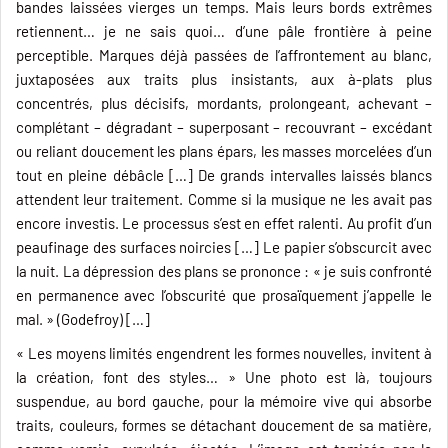
bandes laissées vierges un temps. Mais leurs bords extrêmes
retiennent… je ne sais quoi… d’une pâle frontière à peine
perceptible. Marques déjà passées de l’affrontement au blanc,
juxtaposées aux traits plus insistants, aux à-plats plus
concentrés, plus décisifs, mordants, prolongeant, achevant –
complétant – dégradant – superposant – recouvrant – excédant
ou reliant doucement les plans épars, les masses morcelées d’un
tout en pleine débâcle […] De grands intervalles laissés blancs
attendent leur traitement. Comme si la musique ne les avait pas
encore investis. Le processus s’est en effet ralenti. Au profit d’un
peaufinage des surfaces noircies […] Le papier s’obscurcit avec
la nuit. La dépression des plans se prononce : « je suis confronté
en permanence avec l’obscurité que prosaïquement j’appelle le
mal. » (Godefroy) […]
« Les moyens limités engendrent les formes nouvelles, invitent à
la création, font des styles… » Une photo est là, toujours
suspendue, au bord gauche, pour la mémoire vive qui absorbe
traits, couleurs, formes se détachant doucement de sa matière,