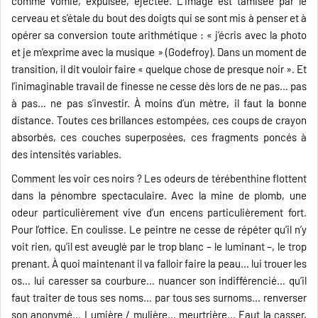
comme vomie, expulsée, éjectée. L’image est tamisée par le
cerveau et s’étale du bout des doigts qui se sont mis à penser et à
opérer sa conversion toute arithmétique : « j’écris avec la photo
et je m’exprime avec la musique » (Godefroy). Dans un moment de
transition, il dit vouloir faire « quelque chose de presque noir ». Et
l’inimaginable travail de finesse ne cesse dès lors de ne pas… pas
à pas… ne pas s’investir. À moins d’un mètre, il faut la bonne
distance. Toutes ces brillances estompées, ces coups de crayon
absorbés, ces couches superposées, ces fragments poncés à
des intensités variables.
Comment les voir ces noirs ? Les odeurs de térébenthine flottent
dans la pénombre spectaculaire. Avec la mine de plomb, une
odeur particulièrement vive d’un encens particulièrement fort.
Pour l’office. En coulisse. Le peintre ne cesse de répéter qu’il n’y
voit rien, qu’il est aveuglé par le trop blanc – le luminant –, le trop
prenant. À quoi maintenant il va falloir faire la peau… lui trouer les
os… lui caresser sa courbure… nuancer son indifférencié… qu’il
faut traiter de tous ses noms… par tous ses surnoms… renverser
son anonymé… Lumière / mulière… meurtrière… Faut la casser,