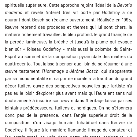
spirituelle supérieure. Cette approche rejoint l’idéal de la
Devotio
moderna
et révèle l’intérêt très vif porté par Godefroy à ce
courant dont Bosch se réclame ouvertement. Réalisée en 1995,
l’œuvre reprend des procédés et thèmes qui lui sont chers, la
matière richement travaillée, le bleu profond, le grand triangle de
la percée lumineuse, la brèche et jusqu’à la plume qui évoque
bien sûr « l’oiseau Godefroy » mais aussi la colombe du Saint-
Esprit au sommet de la composition pyramidale des maîtres du
quattrocento. Tout laisse à penser que, loin de se résumer à une
œuvre testament, l’
Hommage à Jérôme Bosch
, qui s’apparente
par sa monumentalité et sa portée morale à la tradition du grand
décor italien, ouvre des perspectives nouvelles que l’artiste n’a
pas eu le loisir d’explorer plus avant mais qui l’auraient sans nul
doute amené à inscrire son œuvre dans l’héritage laissé par ses
lointains prédécesseurs, italiens et nordiques. On ne s’étonnera
donc pas de la présence, dans l’angle supérieur droit de la
composition, d’un visage humain. Inhabituel dans l’œuvre de
Godefroy, il figure à la manière flamande l’image du donateur et
l’on serait tenté de voir, dans cette plaisante caricature, un