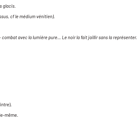
 glacis.
ssus, cf le médium vénitien).
– combat avec la lumière pure… Le noir la fait jaillir sans la représenter.
intre).
elle-même.