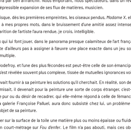
ra par s’en affranchir. Nous emportant, nous spectateurs, dans un rêve 
répressible expansion de ses flux de matières, musicien.
uisque, dès les premières empreintes, les oiseaux pendus,
Madame X
, 
à mes propres mots, dans le bruissement d’une amitié assez intense. 
ition de l’artiste l’aura rendue, je crois, intelligible.
x qui lui font jouer, dans le panorama presque calamiteux de l’art fran
ste d’ailleurs pas à assigner à l’œuvre une place exacte dans un jeu s
multiple.
Godefroy, et l’une des plus fécondes est peut-être celle de son émancip
e s’est révélée souvent plus complexe, tissée de mutuelles ignorances v
ait fournir à sa peinture les solutions qu’il cherchait. En réalité, son d
misait, il devenait pour la peinture une sorte de corps étranger, c’est-
e pur ou du désir de recadrer, qui elle-même répond à celle de l’émanci
a galerie Françoise Palluel, aura donc subsisté chez lui, un
problème
objet de sa peinture.
taler sur la surface de la toile une matière plus ou moins épaisse ou flu
 un court-métrage sur
Fou d’enfer
. Le film n’a pas abouti, mais ces ob