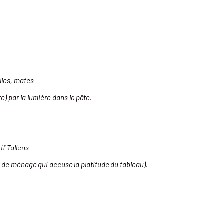
lles, mates
re) par la lumière dans la pâte.
tif Tallens
e de ménage qui accuse la platitude du tableau).
_________________________