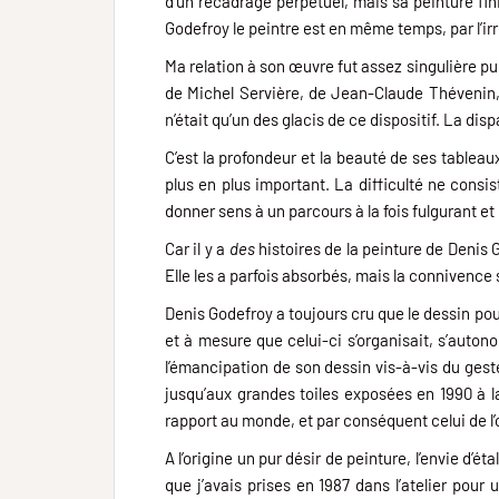
d’un recadrage perpétuel, mais sa peinture fini
Godefroy le peintre est en même temps, par l’ir
Ma relation à son œuvre fut assez singulière p
de Michel Servière, de Jean-Claude Thévenin, 
n’était qu’un des glacis de ce dispositif. La dispar
C’est la profondeur et la beauté de ses tableau
plus en plus important. La difficulté ne consi
donner sens à un parcours à la fois fulgurant et 
Car il y a
des
histoires de la peinture de Denis 
Elle les a parfois absorbés, mais la connivenc
Denis Godefroy a toujours cru que le dessin pouv
et à mesure que celui-ci s’organisait, s’autono
l’émancipation de son dessin vis-à-vis du gest
jusqu’aux grandes toiles exposées en 1990 à l
rapport au monde, et par conséquent celui de l’
A l’origine un pur désir de peinture, l’envie d’é
que j’avais prises en 1987 dans l’atelier pour