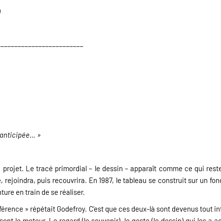
n
_________________________
r anticipée… »
n projet. Le tracé primordial – le dessin – apparaît comme ce qui re
re, rejoindra, puis recouvrira. En 1987, le tableau se construit sur un 
ure en train de se réaliser.
ifférence » répétait Godefroy. C’est que ces deux-là sont devenus tout i
sont le moteur. Le regard (le souvenir), le geste (le dessin) qui les 