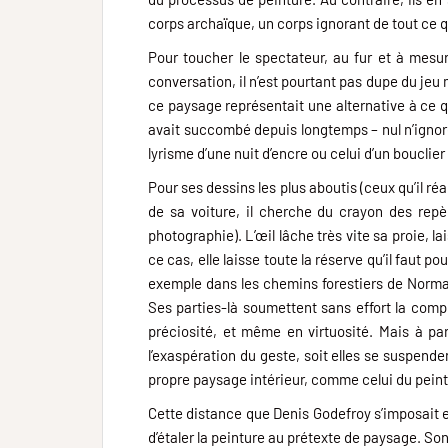
corps archaïque, un corps ignorant de tout ce qui
Pour toucher le spectateur, au fur et à mesu
conversation, il n’est pourtant pas dupe du je
ce paysage représentait une alternative à ce qu’
avait succombé depuis longtemps – nul n’ignore
lyrisme d’une nuit d’encre ou celui d’un bouclie
Pour ses dessins les plus aboutis (ceux qu’il ré
de sa voiture, il cherche du crayon des repère
photographie). L’œil lâche très vite sa proie, l
ce cas, elle laisse toute la réserve qu’il faut 
exemple dans les chemins forestiers de Norman
Ses parties-là soumettent sans effort la compl
préciosité, et même en virtuosité. Mais à par
l’exaspération du geste, soit elles se suspende
propre paysage intérieur, comme celui du peint
Cette distance que Denis Godefroy s’imposait en
d’étaler la peinture au prétexte de paysage. So