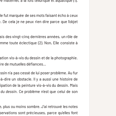
maternel, à la fois tellurique et aquatique (1).
elle fut marquée de ses mots faisant écho à ceux
De cela je ne peux rien dire parce que l’objet
çais des vingt-cinq dernières années, un rôle de
omme toute éclectique (2). Non, Elle consiste à
ation vis-à-vis du dessin et de la photographie.
oire de mutuelles défiances…
essin n’a pas cessé de lui poser problème. Au fur
à-dire un obstacle. Il y a aussi une histoire de
pation de la peinture vis-à-vis du dessin. Mais
 du dessin
. Ce problème n’est que celui de son
ide, plus ou moins sombre. J’ai retrouvé les notes
servations sont précieuses, parce qu’elles font