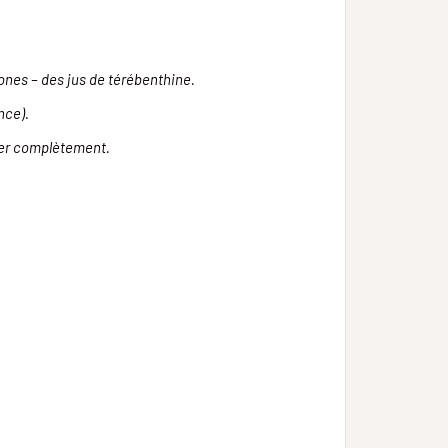
zones – des jus de térébenthine.
nce).
acer complètement.