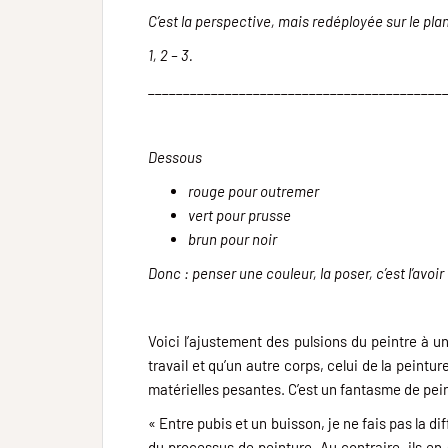
C’est la perspective, mais redéployée sur le pla
1, 2 – 3.
__________________________________________
Dessous
rouge pour outremer
vert pour prusse
brun pour noir
Donc : penser une couleur, la poser, c’est l’avoi
Voici l’ajustement des pulsions du peintre à u
travail et qu’un autre corps, celui de la peintu
matérielles pesantes. C’est un fantasme de peint
« Entre pubis et un buisson, je ne fais pas la d
du processus de peinture. Au contraire, ils en 