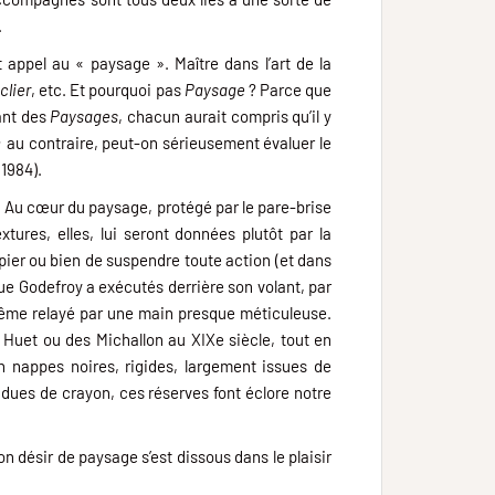
.
appel au « paysage ». Maître dans l’art de la
clier
, etc. Et pourquoi pas
Paysage
? Parce que
vant des
Paysages
, chacun aurait compris qu’il y
; au contraire, peut-on sérieusement évaluer le
(1984).
if. Au cœur du paysage, protégé par le pare-brise
xtures, elles, lui seront données plutôt par la
papier ou bien de suspendre toute action (et dans
 que Godefroy a exécutés derrière son volant, par
-même relayé par une main presque méticuleuse.
s Huet ou des Michallon au XIXe siècle, tout en
en nappes noires, rigides, largement issues de
endues de crayon, ces réserves font éclore notre
n désir de paysage s’est dissous dans le plaisir