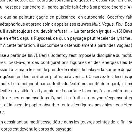
 n’est pas leur énergie – parce qu’elle fait écho à sa propre énergie (4)
re que sa peinture gagne en puissance, en autonomie, Godefroy fait 
u métaphorique et prend soin d’appeler ses œuvres
Nuit
,
Vague
,
Fou
,
Bou
il avait toujours cru devoir refuser : « La tentation lyrique ». (5) De
 en effet, depuis Ruysdeal, ce qu’un paysage peut receler de lyrisme 
r ? A cette tentation, il succombera ostensiblement à partir des
Vagues
alise à partir de 1987), Denis Godefroy s’est imposé la discipline du mot
s, c’est-à-dire des configurations figurales et des énergies (les te
aissant à la main le soin de prendre le relais, de balayer la surface du 
pour qu’existent les territoires picturaux à venir…). Observez les dessins
die. Ils témoignent par endroits de l’extrême acuité du regard, lui
exité du visible à la tyrannie de la surface blanche, à la manière de
tir de ces condensations-là, soit les traits du crayon s’expansent 
nt et laissent le papier absorber toutes les figures possibles : ces ét
re.
 dessinant au motif cesse d’être dans les œuvres peintes de la fin : so
n corps est devenu le corps du paysage.