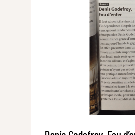
Denis Godefroy, Fou d’en