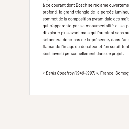
à ce courant dont Bosch se réclame ouvertement.
profond, le grand triangle de la percée lumine
sommet de la composition pyramidale des maître
qui s’apparente par sa monumentalité et sa por
d’explorer plus avant mais qui l’auraient sans n
s’étonnera donc pas de la présence, dans l’ang
flamande l’image du donateur et l’on serait ten
s’est investi personnellement dans ce projet.
« Denis Godefroy (1949-1997) »
, France, Somogy 