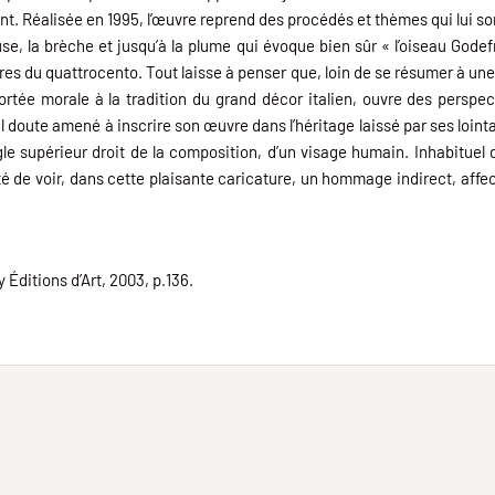
 Réalisée en 1995, l’œuvre reprend des procédés et thèmes qui lui sont
use, la brèche et jusqu’à la plume qui évoque bien sûr « l’oiseau Gode
s du quattrocento. Tout laisse à penser que, loin de se résumer à une
tée morale à la tradition du grand décor italien, ouvre des perspectiv
ul doute amené à inscrire son œuvre dans l’héritage laissé par ses loin
le supérieur droit de la composition, d’un visage humain. Inhabituel d
té de voir, dans cette plaisante caricature, un hommage indirect, affect
Éditions d’Art, 2003, p.136.