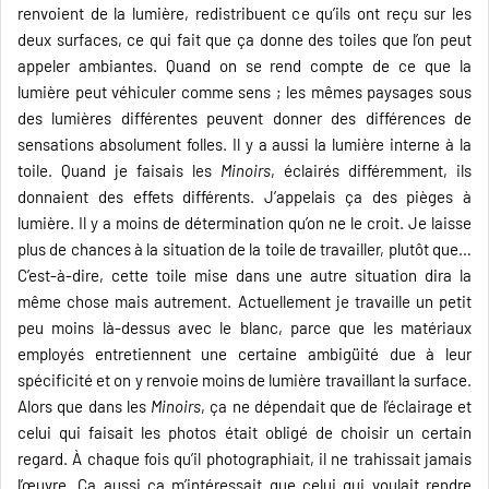
renvoient de la lumière, redistribuent ce qu’ils ont reçu sur les
deux surfaces, ce qui fait que ça donne des toiles que l’on peut
appeler ambiantes. Quand on se rend compte de ce que la
lumière peut véhiculer comme sens ; les mêmes paysages sous
des lumières différentes peuvent donner des différences de
sensations absolument folles. Il y a aussi la lumière interne à la
toile. Quand je faisais les
Minoirs
, éclairés différemment, ils
donnaient des effets différents. J’appelais ça des pièges à
lumière. Il y a moins de détermination qu’on ne le croit. Je laisse
plus de chances à la situation de la toile de travailler, plutôt que…
C’est-à-dire, cette toile mise dans une autre situation dira la
même chose mais autrement. Actuellement je travaille un petit
peu moins là-dessus avec le blanc, parce que les matériaux
employés entretiennent une certaine ambigüité due à leur
spécificité et on y renvoie moins de lumière travaillant la surface.
Alors que dans les
Minoirs
, ça ne dépendait que de l’éclairage et
celui qui faisait les photos était obligé de choisir un certain
regard. À chaque fois qu’il photographiait, il ne trahissait jamais
l’œuvre. Ça aussi ça m’intéressait que celui qui voulait rendre