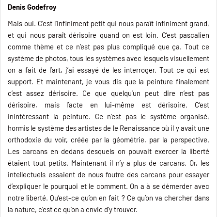
Denis Godefroy
Mais oui. C’est l’infiniment petit qui nous paraît infiniment grand,
et qui nous paraît dérisoire quand on est loin. C’est pascalien
comme thème et ce n’est pas plus compliqué que ça. Tout ce
système de photos, tous les systèmes avec lesquels visuellement
on a fait de l’art, j’ai essayé de les interroger. Tout ce qui est
support. Et maintenant, je vous dis que la peinture finalement
c’est assez dérisoire. Ce que quelqu’un peut dire n’est pas
dérisoire, mais l’acte en lui-même est dérisoire. C’est
inintéressant la peinture. Ce n’est pas le système organisé,
hormis le système des artistes de le Renaissance où il y avait une
orthodoxie du voir, créée par la géométrie, par la perspective.
Les carcans en dedans desquels on pouvait exercer la liberté
étaient tout petits. Maintenant il n’y a plus de carcans. Or, les
intellectuels essaient de nous foutre des carcans pour essayer
d’expliquer le pourquoi et le comment. On a à se démerder avec
notre liberté. Qu’est-ce qu’on en fait ? Ce qu’on va chercher dans
la nature, c’est ce qu’on a envie d’y trouver.