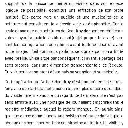
support, de la puissance même du visible dans son espace
logique de possibilité, constitue une effraction de son ordre
institué. Elle perce vers un audible et une musicalité de la
peinture qui constituent le « dessin » de sa diaphanéité. Car la
seule chose que ces peintures de Godefroy donnent en réalité à «
voir » – ayant annulé le visible en soi (objet propre de la vue) -, ce
sont les configurations du rythme, avant toute couleur et avant
toute image. L’œil dont nous parlions se signale par son affinité
avec l’oreille. On se situe par conséquent ici avant le partage des
sens propres, dans une dimension transcendantale de l’écoute.
Du voir, seules comptent désormais sa scansion et sa mélodie.
Cette opération de l’art de Godefroy n’est compréhensible que si
l’on avise que l’artiste met ainsi en œuvre, plus encore qu’un deuil
du visible, une mélancolie du regard. Cette mélancolie n’est pas
sans affinité avec une nostalgie de l’ouïr allant s’inscrire dans le
registre médiatique auquel le regard manque. On aurait ainsi
quelque chose comme une « audiovision » négative dans laquelle
chacun des sens opérerait par soustracton de l’autre. Le visible y