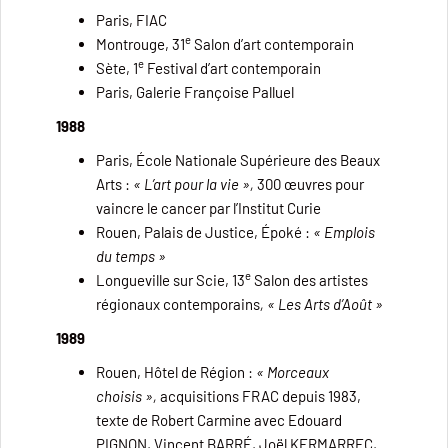
Paris, FIAC
e
Montrouge, 31
Salon d’art contemporain
e
Sète, 1
Festival d’art contemporain
Paris, Galerie Françoise Palluel
1988
Paris, École Nationale Supérieure des Beaux
Arts :
« L’art pour la vie »,
300 œuvres pour
vaincre le cancer par l’Institut Curie
Rouen, Palais de Justice, Époké :
« Emplois
du temps »
e
Longueville sur Scie, 13
Salon des artistes
régionaux contemporains
,
«
Les Arts d’Août »
1989
Rouen, Hôtel de Région :
« Morceaux
choisis »,
acquisitions FRAC depuis 1983,
texte de Robert Carmine avec Edouard
PIGNON, Vincent BARRÉ, Joël KERMARREC,