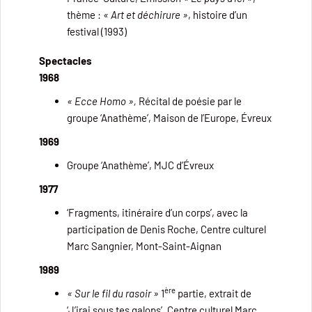
thème :
« Art et déchirure »
, histoire d’un
festival (1993)
Spectacles
1968
« Ecce Homo »,
Récital de poésie par le
groupe ‘Anathème’, Maison de l’Europe, Évreux
1969
Groupe ‘Anathème’, MJC d’Évreux
1977
‘Fragments, itinéraire d’un corps’, avec la
participation de Denis Roche, Centre culturel
Marc Sangnier, Mont-Saint-Aignan
1989
ère
« Sur le fil du rasoir »
1
partie, extrait de
‘J’irai sous tes galops’, Centre culturel Marc