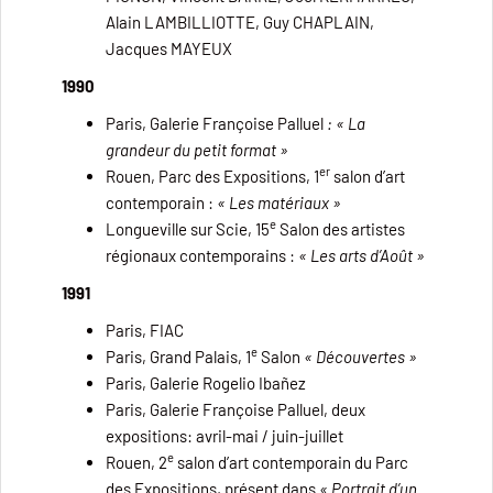
Alain LAMBILLIOTTE, Guy CHAPLAIN,
Jacques MAYEUX
1990
Paris, Galerie Françoise Palluel
: « La
grandeur du petit format »
er
Rouen, Parc des Expositions,
1
salon d’art
contemporain :
« Les matériaux »
e
Longueville sur Scie, 15
Salon des artistes
régionaux contemporains :
« Les arts d’Août »
1991
Paris, FIAC
e
Paris, Grand Palais, 1
Salon
« Découvertes »
Paris, Galerie Rogelio Ibañez
Paris, Galerie Françoise Palluel, deux
expositions: avril-mai / juin-juillet
e
Rouen, 2
salon d’art contemporain du Parc
des Expositions, présent dans
« Portrait d’un