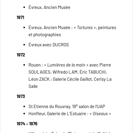
Évreux, Ancien Musée
1971
Évreux, Ancien Musée :
« Tortures »
, peintures
et photographies
Évreux avec DUCROS
1972
Rouen :
« Lumières de la main »
avec Pierre
SOULAGES, Wifredo LAM, Éric TABUCHI,
Léon ZACK ; Galerie Cécile Gaillot, Cerisy La
Salle
1973
e
St Etienne du Rouvray, 19
salon de l’UAP
Honfleur, Galerie de L’Estuaire :
« Oiseaux »
1974 – 1976