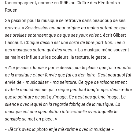
l’accompagnent, comme en 1996, au Cloître des Pénitents à
Rouen.
Sa passion pour la musique se retrouve dans beaucoup de ses
œuvres. «
Ses dessins ont pour origine au moins autant ce que
ses oreilles entendent que ce que ses yeux voient
, écrit Gilbert
Lascault.
Chaque dessin est une sorte de libre partition, liée à
des musiques autant qu’à des vues
. » La musique mène souvent
sa main et influe sur les couleurs, la texture, le geste…
«
Moi je suis « fondé » par le dessin, par le plaisir que j’ai à écouter
de la musique et par l’envie que j’ai eu d’en faire. C’est pourquoi j’ai
envie de « musicaliser » ma peinture. Ce type de raisonnement
évite le manichéisme qui a régné pendant longtemps, c’est-à-dire
que la peinture ne soit qu’image. Ce n’est pas qu’une image. Le
silence avec lequel on la regarde fabrique de la musique. La
musique est une spéculation intellectuelle avec laquelle le
sensible se met en place.
»
«
J’écris avec la photo et je m’exprime avec la musique
»