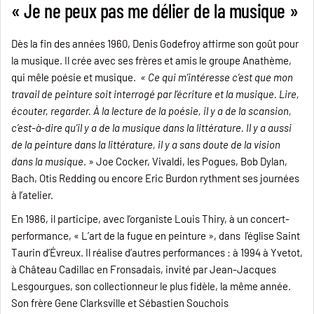
« Je ne peux pas me délier de la musique »
Dès la fin des années 1960, Denis Godefroy affirme son goût pour
la musique. Il crée avec ses frères et amis le groupe Anathème,
qui mêle poésie et musique.
« Ce qui m’intéresse c’est que mon
travail de peinture soit interrogé par l’écriture et la musique. Lire,
écouter, regarder. À la lecture de la poésie, il y a de la scansion,
c’est-à-dire qu’il y a de la musique dans la littérature. Il y a aussi
de la peinture dans la littérature, il y a sans doute de la vision
dans la musique
. » Joe Cocker, Vivaldi, les Pogues, Bob Dylan,
Bach, Otis Redding ou encore Eric Burdon rythment ses journées
à l’atelier.
En 1986, il participe, avec l’organiste Louis Thiry, à un concert-
performance, « L’art de la fugue en peinture », dans l’église Saint
Taurin d’Évreux. Il réalise d’autres performances : à 1994 à Yvetot,
à Château Cadillac en Fronsadais, invité par Jean-Jacques
Lesgourgues, son collectionneur le plus fidèle, la même année.
Son frère Gene Clarksville et Sébastien Souchois