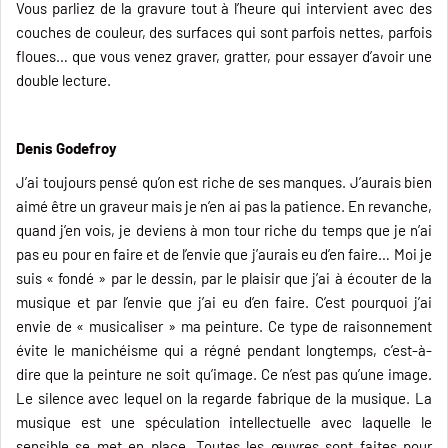
Vous parliez de la gravure tout à l’heure qui intervient avec des
couches de couleur, des surfaces qui sont parfois nettes, parfois
floues… que vous venez graver, gratter, pour essayer d’avoir une
double lecture.
Denis Godefroy
J’ai toujours pensé qu’on est riche de ses manques. J’aurais bien
aimé être un graveur mais je n’en ai pas la patience. En revanche,
quand j’en vois, je deviens à mon tour riche du temps que je n’ai
pas eu pour en faire et de l’envie que j’aurais eu d’en faire… Moi je
suis « fondé » par le dessin, par le plaisir que j’ai à écouter de la
musique et par l’envie que j’ai eu d’en faire. C’est pourquoi j’ai
envie de « musicaliser » ma peinture. Ce type de raisonnement
évite le manichéisme qui a régné pendant longtemps, c’est-à-
dire que la peinture ne soit qu’image. Ce n’est pas qu’une image.
Le silence avec lequel on la regarde fabrique de la musique. La
musique est une spéculation intellectuelle avec laquelle le
sensible se met en place. Toutes les œuvres sont faites pour