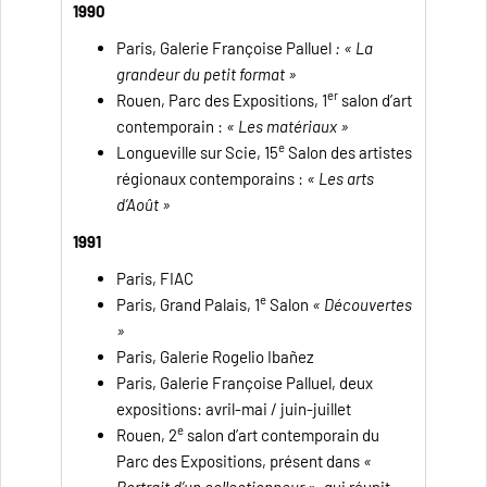
1990
Paris, Galerie Françoise Palluel
: « La
grandeur du petit format »
er
Rouen, Parc des Expositions,
1
salon d’art
contemporain :
« Les matériaux »
e
Longueville sur Scie, 15
Salon des artistes
régionaux contemporains :
« Les arts
d’Août »
1991
Paris, FIAC
e
Paris, Grand Palais, 1
Salon
« Découvertes
»
Paris, Galerie Rogelio Ibañez
Paris, Galerie Françoise Palluel, deux
expositions: avril-mai / juin-juillet
e
Rouen, 2
salon d’art contemporain du
Parc des Expositions, présent dans
«
Portrait d’un collectionneur »
, qui réunit