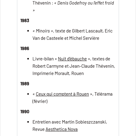
Thévenin :
« Denis Godefroy ou l’effet froid
»
1983
« Minoirs »,
texte de Gilbert Lascault, Eric
Van de Casteele et Michel Servière
1986
Livre-bilan «
Nuit d’ébauche
», textes de
Robert Carmyne et Jean-Claude Thévenin,
Imprimerie Morault, Rouen
1989
«
Ceux qui comptent à Rouen
», Télérama
(février)
1990
Entretien avec Martin Sobieszczanski,
Revue
Aesthetica Nova