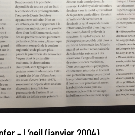
fer – L’oeil (janvier 2004)