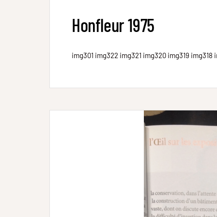
Honfleur 1975
img301 img322 img321 img320 img319 img318 