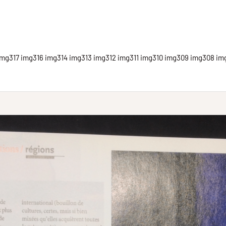
img317 img316 img314 img313 img312 img311 img310 img309 img308 i