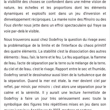
la visibilité des choses se confondent dans une même vision de
nature, les échelles et les proportions dont les éléments
dynamiques et explosifs sont dans un jeu d’inversion et
d’enveloppement réciproques. La marée noire des
Minoirs
ou des
Fous d’enfer
nous jette dans un effroi spectaculaire qui fraye sa
voie par-delà le visible.
Nous trouverons aussi chez Godefroy la question du rivage avec
la problématique de la limite et de l’interface du chaos primitif
des quatre éléments. La stabilité c’est la dissociation des autres
éléments : l’eau, l’air, la terre et le feu. Le feu aquatique, la flamme
de l’eau, l’acte de séparation par la terre ou le mélange de la terre,
du ciel et de l’eau, c’est le rivage. Rapport entre le sec et l’humide,
Godefroy serait le dessinateur aussi bien de la turbulence que de
la séparation. Quand la mer est étale, la mer devient ciel par
reflet, par miroir, par
minoirs
; c’est alors une séparation pour le
calme et la sérénité. Il y aurait une lecture
hermétiste
de
Godefroy à faire un jour très sérieusement avec toute la
symbolique des figures très répétitives mises en jeu dans son
œuvre jusqu’aux
Angéliques
de 1993, marbres et cartons.