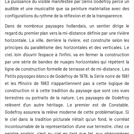
La puissance du visible manifestée par Denis Godefroy perce un
audible et une musicalité que sa peinture matérialise avec des
configurations du rythme de la réflexion et de la transparence.
Dans de nombreux paysages hollandais, un sentier dirige le
regard du premier plan vers la mi-distance définie par une rivière
horizontale. La ville, derrière la rivière, est construite selon les
principes du parallélisme des horizontales et des verticales. Le
ciel, loin d’ouvrir l’espace à l’infini, va en fermer la construction
par une série de bandes de nuages horizontales qui répètent la
ligne de construction formelle de terrasse et de mi-distance. Les
Petits paysages blancs
de Godefroy de 1978, la
Série noire
de 1981
et les
Minoirs
de 1983 n’appartiennent pas à cette logique de
construction ni à cette tradition du paysage que sont ces vues
terrestres ou portraits de la nature. Les paysages de Godefroy
relèvent d’un autre héritage. Le premier est de Constable.
Godefroy assurera la relève moderne de cette problématique. Si
le ciel dans la tradition picturale n’était qu’un fond, le corrélat
incontournable de la représentation d’une vue terrestre, chez ce
peintre anglais, c’est au ciel en tant que tel, aux phénomènes