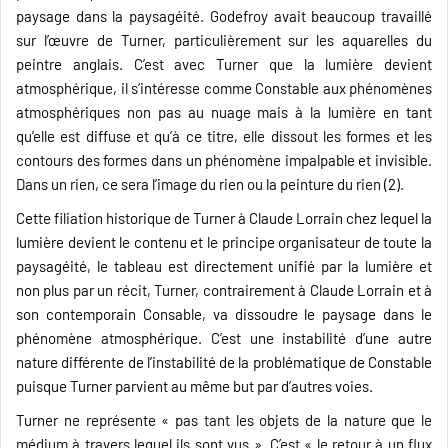
paysage dans la paysagéité. Godefroy avait beaucoup travaillé
sur l’œuvre de Turner, particulièrement sur les aquarelles du
peintre anglais. C’est avec Turner que la lumière devient
atmosphérique, il s’intéresse comme Constable aux phénomènes
atmosphériques non pas au nuage mais à la lumière en tant
qu’elle est diffuse et qu’à ce titre, elle dissout les formes et les
contours des formes dans un phénomène impalpable et invisible.
Dans un rien, ce sera l’image du rien ou la peinture du rien (2).
Cette filiation historique de Turner à Claude Lorrain chez lequel la
lumière devient le contenu et le principe organisateur de toute la
paysagéité, le tableau est directement unifié par la lumière et
non plus par un récit, Turner, contrairement à Claude Lorrain et à
son contemporain Consable, va dissoudre le paysage dans le
phénomène atmosphérique. C’est une instabilité d’une autre
nature différente de l’instabilité de la problématique de Constable
puisque Turner parvient au même but par d’autres voies.
Turner ne représente « pas tant les objets de la nature que le
médium à travers lequel ils sont vus ». C’est « le retour à un flux