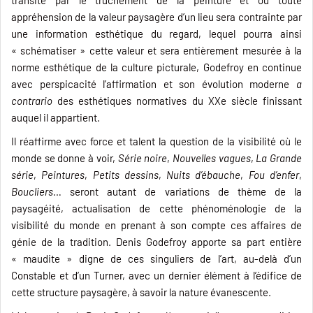
appréhension de la valeur paysagère d’un lieu sera contrainte par
une information esthétique du regard, lequel pourra ainsi
« schématiser » cette valeur et sera entièrement mesurée à la
norme esthétique de la culture picturale, Godefroy en continue
avec perspicacité l’affirmation et son évolution moderne
a
contrario
des esthétiques normatives du XXe siècle finissant
auquel il appartient.
Il réaffirme avec force et talent la question de la visibilité où le
monde se donne à voir,
Série noire
,
Nouvelles vagues
,
La Grande
série
,
Peintures
,
Petits dessins
,
Nuits d’ébauche
,
Fou d’enfer
,
Boucliers
… seront autant de variations de thème de la
paysagéité, actualisation de cette phénoménologie de la
visibilité du monde en prenant à son compte ces affaires de
génie de la tradition. Denis Godefroy apporte sa part entière
« maudite » digne de ces singuliers de l’art, au-delà d’un
Constable et d’un Turner, avec un dernier élément à l’édifice de
cette structure paysagère, à savoir la nature évanescente.