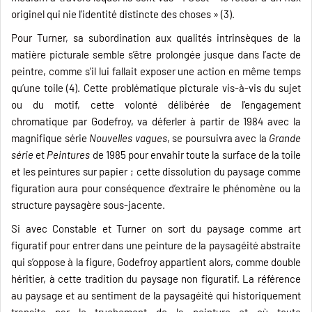
originel qui nie l’identité distincte des choses » (3).
Pour Turner, sa subordination aux qualités intrinsèques de la
matière picturale semble s’être prolongée jusque dans l’acte de
peintre, comme s’il lui fallait exposer une action en même temps
qu’une toile (4). Cette problématique picturale vis-à-vis du sujet
ou du motif, cette volonté délibérée de l’engagement
chromatique par Godefroy, va déferler à partir de 1984 avec la
magnifique série
Nouvelles vagues
, se poursuivra avec la
Grande
série
et
Peintures
de 1985 pour envahir toute la surface de la toile
et les peintures sur papier ; cette dissolution du paysage comme
figuration aura pour conséquence d’extraire le phénomène ou la
structure paysagère sous-jacente.
Si avec Constable et Turner on sort du paysage comme art
figuratif pour entrer dans une peinture de la paysagéité abstraite
qui s’oppose à la figure, Godefroy appartient alors, comme double
héritier, à cette tradition du paysage non figuratif. La référence
au paysage et au sentiment de la paysagéité qui historiquement
transite par le truchement de la peinture et où toute