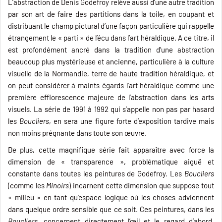
L’abstraction de Denis Godefroy relève aussi d’une autre tradition
par son art de faire des partitions dans la toile, en coupant et
distribuant le champ pictural d’une façon particulière qui rappelle
étrangement le « parti » de l’écu dans l’art héraldique. A ce titre, il
est profondément ancré dans la tradition d’une abstraction
beaucoup plus mystérieuse et ancienne, particulière à la culture
visuelle de la Normandie, terre de haute tradition héraldique, et
on peut considérer à maints égards l’art héraldique comme une
première efflorescence majeure de l’abstraction dans les arts
visuels. La série de 1991 à 1992 qui s’appelle non pas par hasard
les
Boucliers
, en sera une figure forte d’exposition tardive mais
non moins prégnante dans toute son œuvre.
De plus, cette magnifique série fait apparaître avec force la
dimension de « transparence », problématique aiguë et
constante dans toutes les peintures de Godefroy. Les
Boucliers
(comme les
Minoirs
) incarnent cette dimension que suppose tout
« milieu » en tant qu’espace logique où les choses adviennent
dans quelque ordre sensible que ce soit. Ces peintures, dans les
Boucliers
, concernent directement l’œil et le regard d’abord,