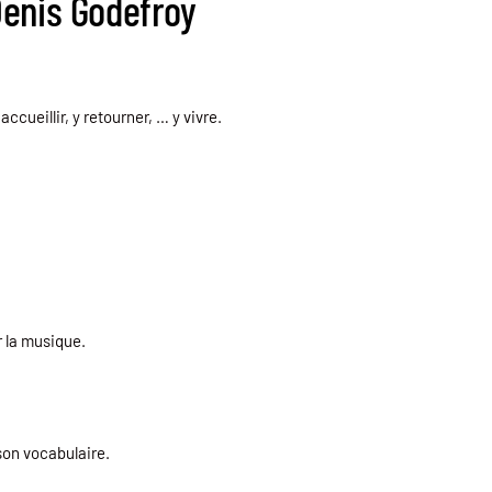
Denis Godefroy
accueillir, y retourner, … y vivre.
 la musique.
 son vocabulaire.